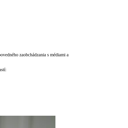
dpovedného zaobchádzania s médiami a
stí: