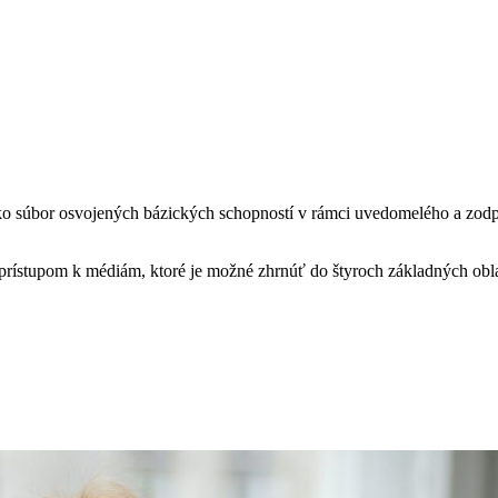
ko súbor osvojených bázických schopností v rámci uvedomelého a zo
 prístupom k médiám, ktoré je možné zhrnúť do štyroch základných obla