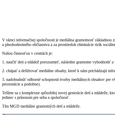
V rámci informačnej spoločnosti je mediálna gramotnosť základnou 
a plnohodnotného občianstva a za prostriedok eliminácie rizík sociáln
Našou činnosťou v centrách je:
1. naučiť deti a mládež porozumieť, následne gramotne vyhodnotiť a
2. chápať a dešifrovať mediálne obsahy, ktoré k nám prichádzajú in
3. nadobudnúť odborné schopnosti tvorby mediálnych obsahov pre všetk
prezentácie a podobne).
Tešíme sa z komplexne spôsobilej novej generácie detí a mládeže, kt
jedinec s prínosom pre seba a spoločnosť.
Tím MGD mediálne gramotných detí a mládeže.