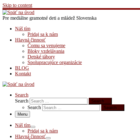
Skip to content
Pre mediálne gramotné deti a mládež Slovenska
Náš tím
Pridaj sa k nám
Hlavná činnosť
Čomu sa venujeme
Bloky vzdelávania
Detské tábory
Spolupracujúce organizácie
BLOG
Kontakt
Search
Search
Search …
Search
Search …
Menu
Náš tím
Pridaj sa k nám
Hlavná činnosť