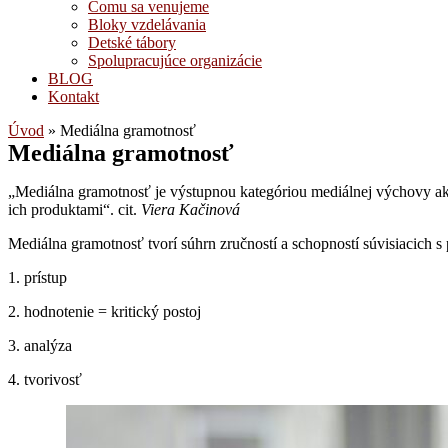
Čomu sa venujeme
Bloky vzdelávania
Detské tábory
Spolupracujúce organizácie
BLOG
Kontakt
Úvod
»
Mediálna gramotnosť
Mediálna gramotnosť
„Mediálna gramotnosť je výstupnou kategóriou mediálnej výchovy a
ich produktami“. cit.
Viera Kačinová
Mediálna gramotnosť tvorí súhrn zručností a schopností súvisiacich s
1. prístup
2. hodnotenie = kritický postoj
3. analýza
4. tvorivosť