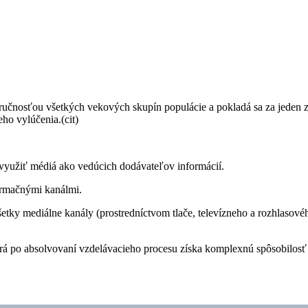
zručnosťou všetkých vekových skupín populácie a pokladá sa za jeden
eho vylúčenia.(cit)
 využiť médiá ako vedúcich dodávateľov informácií.
formačnými kanálmi.
y mediálne kanály (prostredníctvom tlače, televízneho a rozhlasového 
orá po absolvovaní vzdelávacieho procesu získa komplexnú spôsobilosť 