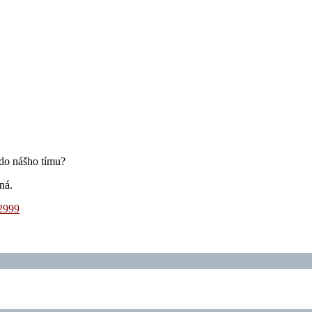
 do nášho tímu?
ná.
2999