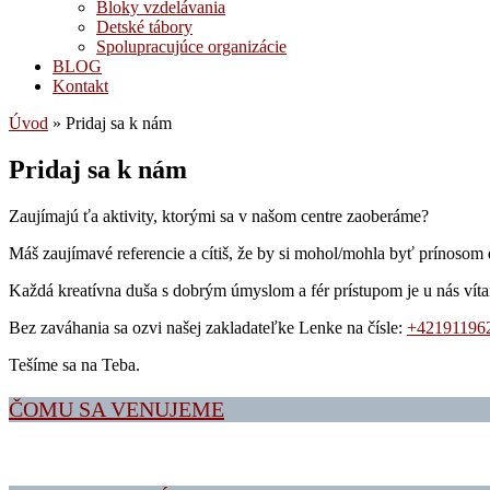
Bloky vzdelávania
Detské tábory
Spolupracujúce organizácie
BLOG
Kontakt
Úvod
»
Pridaj sa k nám
Pridaj sa k nám
Zaujímajú ťa aktivity, ktorými sa v našom centre zaoberáme?
Máš zaujímavé referencie a cítiš, že by si mohol/mohla byť prínosom
Každá kreatívna duša s dobrým úmyslom a fér prístupom je u nás víta
Bez zaváhania sa ozvi našej zakladateľke Lenke na čísle:
+42191196
Tešíme sa na Teba.
ČOMU SA VENUJEME