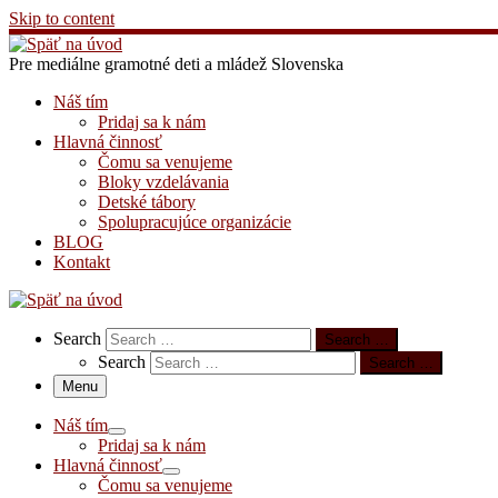
Skip to content
Pre mediálne gramotné deti a mládež Slovenska
Náš tím
Pridaj sa k nám
Hlavná činnosť
Čomu sa venujeme
Bloky vzdelávania
Detské tábory
Spolupracujúce organizácie
BLOG
Kontakt
Search
Search
Search …
Search
Search …
Menu
Náš tím
Pridaj sa k nám
Hlavná činnosť
Čomu sa venujeme