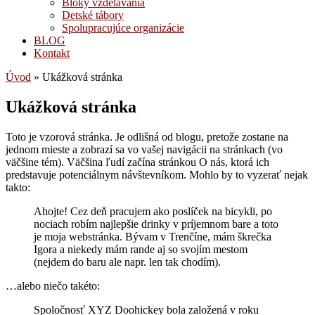
Bloky vzdelávania
Detské tábory
Spolupracujúce organizácie
BLOG
Kontakt
Úvod
»
Ukážková stránka
Ukážková stránka
Toto je vzorová stránka. Je odlišná od blogu, pretože zostane na
jednom mieste a zobrazí sa vo vašej navigácii na stránkach (vo
väčšine tém). Väčšina ľudí začína stránkou O nás, ktorá ich
predstavuje potenciálnym návštevníkom. Mohlo by to vyzerať nejak
takto:
Ahojte! Cez deň pracujem ako poslíček na bicykli, po
nociach robím najlepšie drinky v príjemnom bare a toto
je moja webstránka. Bývam v Trenčíne, mám škrečka
Igora a niekedy mám rande aj so svojím mestom
(nejdem do baru ale napr. len tak chodím).
…alebo niečo takéto:
Spoločnosť XYZ Doohickey bola založená v roku